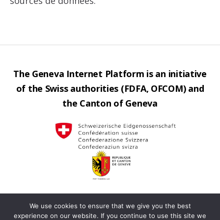
sources de données.
The Geneva Internet Platform is an initiative
of the Swiss authorities (FDFA, OFCOM) and
the Canton of Geneva
We use cookies to ensure that we give you the best
Contact us
Privacy
Operated by
Up
↑
experience on our website. If you continue to use this site we